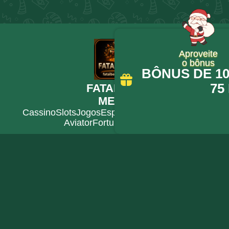
Aproveite
o bônus
BÔNUS DE 100
75
FATALBET
MENU
Cassino
Slots
Jogos
Esporte
Bônus
Login
Baixar
Aviator
Fortune Tiger
Blog