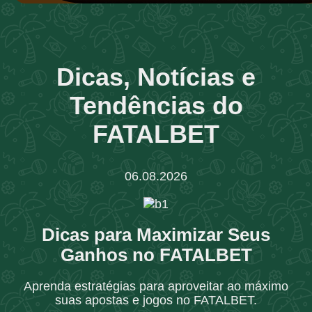
Dicas, Notícias e
Tendências do
FATALBET
06.08.2026
Dicas para Maximizar Seus
Ganhos no FATALBET
Aprenda estratégias para aproveitar ao máximo
suas apostas e jogos no FATALBET.