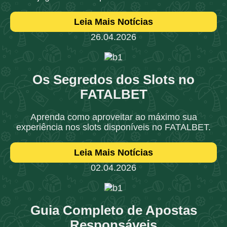
Leia Mais Notícias
26.04.2026
Os Segredos dos Slots no
FATALBET
Aprenda como aproveitar ao máximo sua
experiência nos slots disponíveis no FATALBET.
Leia Mais Notícias
02.04.2026
Guia Completo de Apostas
Responsáveis